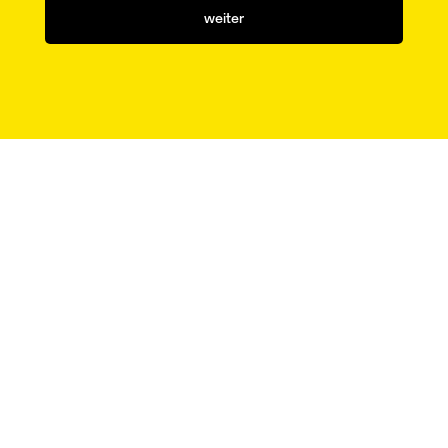
Ausgabe
weiter
aus