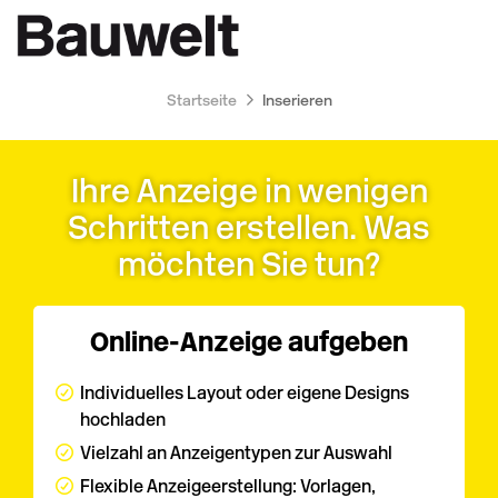
Accessibility
Anzeige
zur
Benut
Modus
aktivieren
Me
schalten
Suche
zur
Startseite
Inserieren
öff
von
Navigation
zum
mobilem
Inhalt
Endgerät
Ihre Anzeige in wenigen
aus
Schritten erstellen. Was
möchten Sie tun?
Online-Anzeige aufgeben
Individuelles Layout oder eigene Designs
hochladen
Vielzahl an Anzeigentypen zur Auswahl
Flexible Anzeigeerstellung: Vorlagen,