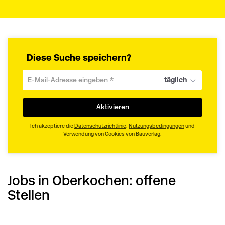
Diese Suche speichern?
täglich
Um
die
aktuelle
Aktivieren
Suche
zu
Ich akzeptiere die
Datenschutzrichtlinie
,
Nutzungsbedingungen
und
speichern
Verwendung von Cookies von Bauverlag.
gib
deine
Emailadresse
Jobs in Oberkochen:
ein
offene
Stellen