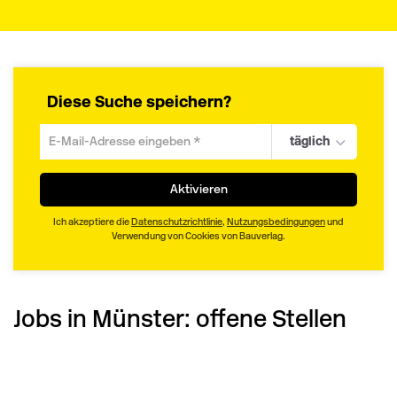
Diese Suche speichern?
täglich
Um
die
aktuelle
Aktivieren
Suche
zu
Ich akzeptiere die
Datenschutzrichtlinie
,
Nutzungsbedingungen
und
speichern
Verwendung von Cookies von Bauverlag.
gib
deine
Emailadresse
Jobs in Münster:
ein
offene Stellen