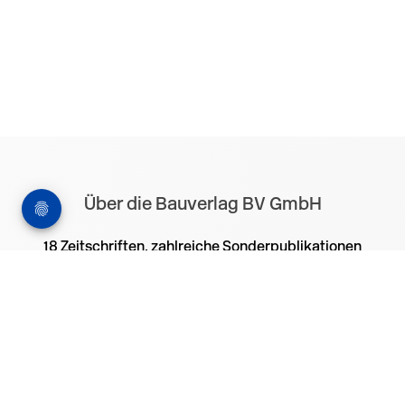
Über die Bauverlag BV GmbH
18 Zeitschriften, zahlreiche Sonderpublikationen
und Online-Angebote werden von rund 135
Mitarbeitern am Hauptsitz in Gütersloh sowie in
unseren Geschäftsstellen in Berlin und München
produziert. Damit sind wir der größte Anbieter von
Fachinformationen der Baubranche im
deutschsprachigen Raum.