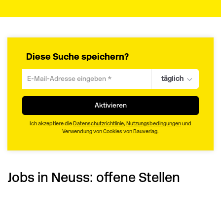
Diese Suche speichern?
täglich
Um
die
aktuelle
Aktivieren
Suche
zu
Ich akzeptiere die
Datenschutzrichtlinie
,
Nutzungsbedingungen
und
speichern
Verwendung von Cookies von Bauverlag.
gib
deine
Emailadresse
Jobs in Neuss:
ein
offene Stellen