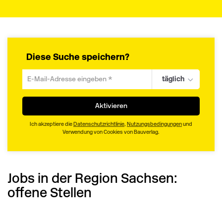
Diese Suche speichern?
täglich
Um
die
aktuelle
Aktivieren
Suche
zu
Ich akzeptiere die
Datenschutzrichtlinie
,
Nutzungsbedingungen
und
speichern
Verwendung von Cookies von Bauverlag.
gib
deine
Emailadresse
Jobs in der Region Sachsen:
ein
offene Stellen